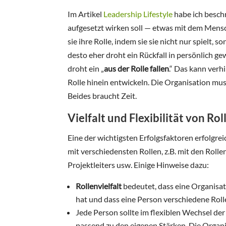
Im Artikel
Leadership Lifestyle
habe ich beschr
aufgesetzt wirken soll — etwas mit dem Mensch
sie ihre Rolle, indem sie sie nicht nur spielt, 
desto eher droht ein Rückfall in persönlich
droht ein „
aus der Rolle fallen
.“ Das kann verh
Rolle hinein entwickeln. Die Organisation m
Beides braucht Zeit.
Vielfalt und Flexibilität von Rol
Eine der wichtigsten Erfolgsfaktoren erfolgr
mit verschiedensten Rollen, z.B. mit den Rolle
Projektleiters usw. Einige Hinweise dazu:
Rollenvielfalt
bedeutet, dass eine Organisat
hat und dass eine Person verschiedene Roll
Jede Person sollte im flexiblen Wechsel der
passend zu den eigenen Stärken. Die Organi