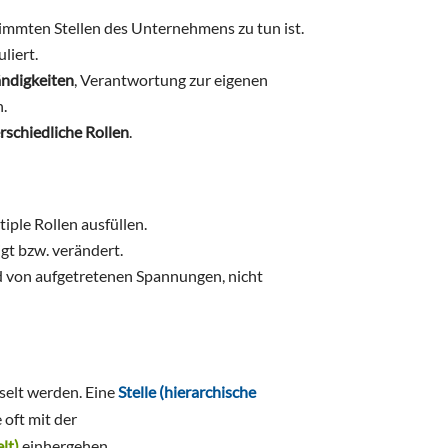
timmten Stellen des Unternehmens zu tun ist.
liert.
ndigkeiten
, Verantwortung zur eigenen
n.
rschiedliche Rollen
.
iple Rollen ausfüllen.
gt bzw. verändert.
d von aufgetretenen Spannungen, nicht
hselt werden. Eine
Stelle (hierarchische
 oft mit der
lt)
einhergehen.