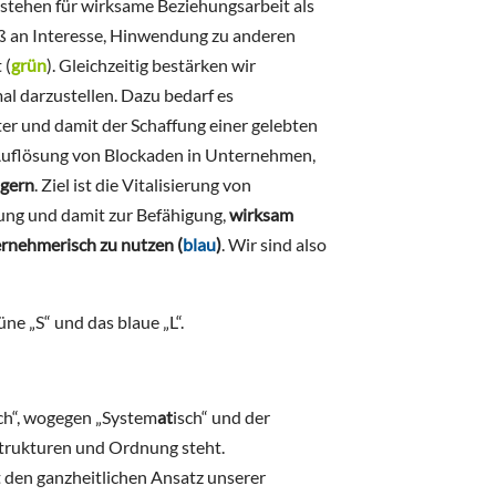
stehen für wirksame Beziehungsarbeit als
 an Interesse, Hinwendung zu anderen
 (
grün
). Gleichzeitig bestärken wir
l darzustellen. Dazu bedarf es
er und damit der Schaffung einer gelebten
 Auflösung von Blockaden in Unternehmen,
igern
. Ziel ist die Vitalisierung von
ung und damit zur Befähigung,
wirksam
rnehmerisch zu nutzen (
blau
)
. Wir sind also
ne „S“ und das blaue „L“.
sch“, wogegen „System
at
isch“ und der
trukturen und Ordnung steht.
t den ganzheitlichen Ansatz unserer