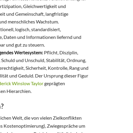
tizipation, Gleichwertigkeit und
 und Gemeinschaft, langfristige
s und menschliches Wachstum.
tionell, logisch, standardisiert,
ise, Daten und Informationen liefernd und
ar und gut zu steuern.
olgendes Wertesystem:
Pflicht, Disziplin,
, Schuld und Unschuld, Stabilität, Ordnung,
erechtigkeit, Sicherheit, Kontrolle, Rang und
alität und Geduld. Der Ursprung dieser Figur
derick Winslow Taylor
geprägten
ßen Hierarchien.
n?
lichen Welt, die von vielen Zielkonflikten
rsus Kostenoptimierung), Zwiegespräche um