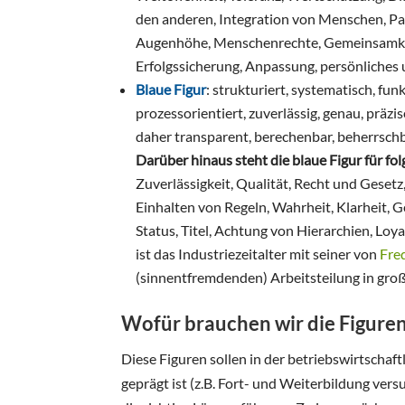
den anderen, Integration von Menschen, Par
Augenhöhe, Menschenrechte, Gemeinsamkeit
Erfolgssicherung, Anpassung, persönliche
Blaue Figur
: strukturiert, systematisch, funk
prozessorientiert, zuverlässig, genau, präz
daher transparent, berechenbar, beherrschb
Darüber hinaus steht die blaue Figur für f
Zuverlässigkeit, Qualität, Recht und Gesetz
Einhalten von Regeln, Wahrheit, Klarheit, G
Status, Titel, Achtung von Hierarchien, Loy
ist das Industriezeitalter mit seiner von
Fre
(sinnentfremdenden) Arbeitsteilung in gro
Wofür brauchen wir die Figure
Diese Figuren sollen in der betriebswirtschaft
geprägt ist (z.B. Fort- und Weiterbildung ve