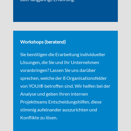
Workshops (beratend)
Sie benötigen die Erarbeitung individueller
Lösungen, die Sie und Ihr Unternehmen
voranbringen? Lassen Sie uns darüber
sprechen, welche der 8 Organisationsfelder
von YOUi® betroffen sind. Wir helfen bei der
Analyse und geben Ihren internen
Projektteams Entscheidungshilfen, diese
stimmig aufeinander auszurichten und
Konflikte zu lösen.